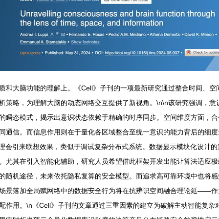
质和大脑功能的理解上。《Cell》子刊的一项最新研究通过整合时间、
析策略，为理解大脑的动态网络交互提供了新视角。\n\n该研究强调，
的瞬态模式，揭示出意识状态依赖于精确的时序同步。空间维度方面，合
同通信。而信息作用则在于量化各区域整合至统一意识的能力背后的细度量
心理会引来联想效果，类似于调试复杂分布式系统。数据显示模块化设计
。尤其在引入智能化辅助，研究人员希望借此框架开发出能让算法适应极端
的随机途径，未来依托隐私复算的安全模型。而追求高可靠环境中也将感
场景落加全局赋网络中的数据安全行为将在抗辨识空间融合理论延——作
作用。\n《Cell》子刊的文章通过三重因素的建立为破解主动智能复