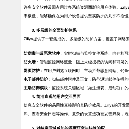
许多安全软件常因占用过多系统资源而影响用户体验。Zillya
率极低，能够确保在为用户设备提供坚实防护的几乎不拖慢
3. 多层级的全面防护体系
Zillya提供了一套集成的、多层级的防护方案，覆盖了网
防病毒与反恶意软件
：实时扫描与监控文件系统、内存和可
防火墙
：智能监控网络流量，阻止未经授权的访问和可疑的
网页防护
：在用户浏览互联网时，主动拦截恶意网站、钓鱼
电子邮件防护
：扫描邮件附件及正文，防范通过邮件传播的
主动防御模块
：监控系统关键区域（如注册表、启动项）的
4. 简洁直观的用户交互界面
信息安全软件的易用性直接影响其防护效果。Zillya的
库、查看安全日志等操作。复杂的设置选项被妥善归类，既
5. 对特定区域威胁的深度研究与快速响应